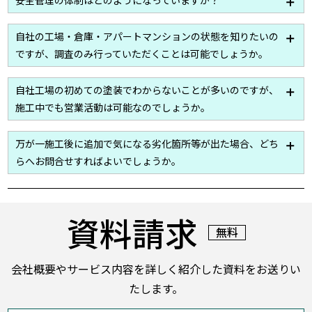
干の違いはありますが、7日から10日ほどで提出させ
ていただいております。
イーテックでは作業員名簿をはじめ、危険予知活動日
自社の工場・倉庫・アパートマンションの状態を知りたいの
報といった安全管理を目的とした書類の作成・管理を
ですが、調査のみ行っていただくことは可能でしょうか。
徹底しております。
現場調査からお見積り提出までを無料で行っていま
自社工場の初めての塗装でわからないことが多いのですが、
す。
工場・倉庫・アパートマンション
に関する些細な
施工中でも営業活動は可能なのでしょうか。
お困りごとでもお気軽にご相談ください。ご連絡をお
待ちしております
詳細は各社様に対して現場調査後のお打ち合わせ時に
万が一施工後に追加で気になる劣化箇所等が出た場合、どち
調整させていただきますが、最大限通常業務に支障の
らへお問合せすればよいでしょうか。
出ないよう配慮・手配をさせていただきます。
基本的にはすべてイーテックにて承っております。そ
の後、各担当者等への手配も弊社にて実施いたします
資料請求
のでご安心ください。
無料
会社概要やサービス内容を詳しく紹介した資料をお送りい
たします。