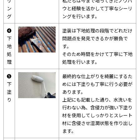
リ
私たちは今まで培ってきたノウハ
ン
ウと経験を活かして丁寧なシーリ
グ
ングを行います。
❹
塗装は下地処理の段階でどれだけ
下
問題点を発見できるかが勝負で
地
す。
処
そのため時間をかけて丁寧に下地
理
処理を行います。
❺
最終的な仕上がりを綺麗にするた
下
めには下塗りも丁寧に行う必要が
塗
あります。
り
上記にも記載した通り、水洗いを
行わない為、含侵力が強い下塗り
材を使用してしっかりとスレート
材に含侵させ湿潤状態を作り出し
ます。