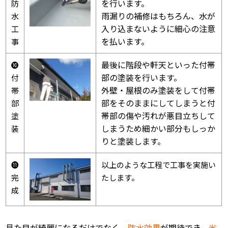
を行います。
防
雨漏りの補修はもちろん、水が
水
入り込まないように細心の注意
工
を払います。
事
最後に階段や軒天といった付帯
❿
部の塗装を行います。
付
外壁・屋根のみ塗装をして付帯
帯
部をそのままにしてしまうと付
部
帯部の傷や汚れが悪目立ちして
塗
しまうため細かい部分もしっか
装
りと塗装します。
⓫
以上のような工程で工事を実施い
完
たします。
成
見た目が綺麗になるだけでなく、
防水効果
が期待でき、
省