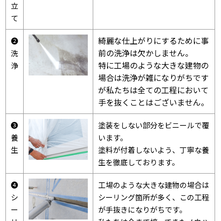
立
て
綺麗な仕上がりにするために事
➋
前の洗浄は欠かしません。
洗
特に工場のような大きな建物の
浄
場合は洗浄が雑になりがちです
が私たちは全ての工程において
手を抜くことはございません。
❸
塗装をしない部分をビニールで覆
養
います。
生
塗料が付着しないよう、丁寧な養
生を徹底しております。
❹
工場のような大きな建物の場合は
シ
シーリング箇所が多く、この工程
ー
が手抜きになりがちです。