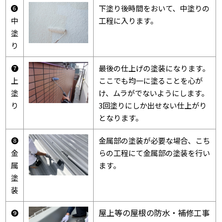
❻
下塗り後時間をおいて、中塗りの
中
工程に入ります。
塗
り
❼
最後の仕上げの塗装になります。
上
ここでも均一に塗ることを心が
塗
け、ムラがでないようにします。
り
3回塗りにしか出せない仕上がり
となります。
❽
金属部の塗装が必要な場合、こち
金
らの工程にて金属部の塗装を行い
属
ます。
塗
装
屋上等の屋根の防水・補修工事
❾