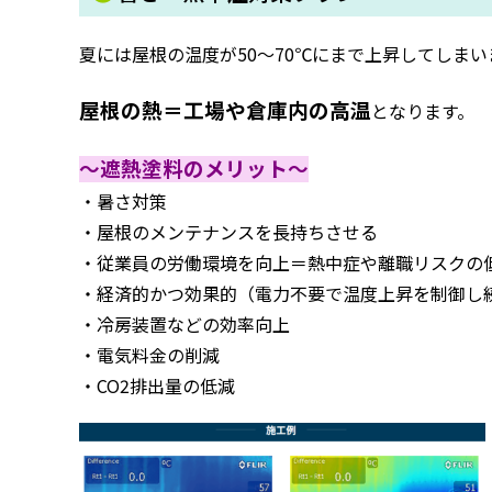
夏には屋根の温度が50～70℃にまで上昇してしまい
屋根の熱＝工場や倉庫内の高温
となります。
～遮熱塗料のメリット～
・暑さ対策
・屋根のメンテナンスを長持ちさせる
・従業員の労働環境を向上＝熱中症や離職リスクの
・経済的かつ効果的（電力不要で温度上昇を制御し
・冷房装置などの効率向上
・電気料金の削減
・CO2排出量の低減