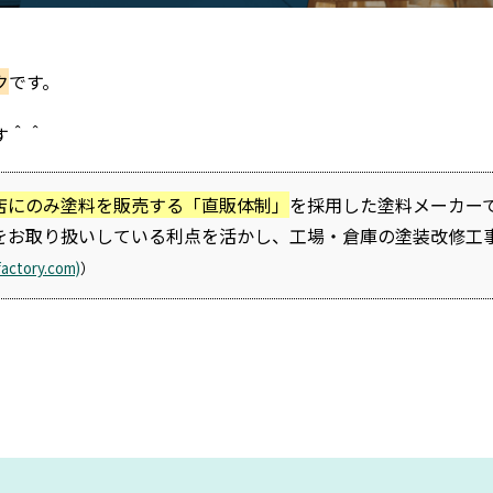
ク
です。
す＾＾
店にのみ塗料を販売する「直販体制」
を採用した塗料メーカー
をお取り扱いしている利点を活かし、工場・倉庫の塗装改修工
tory.com)
）