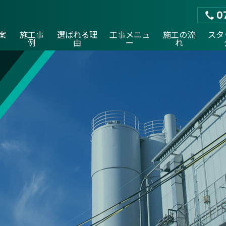
0
案
施工事
選ばれる理
工事メニュ
施工の流
スタ
例
由
ー
れ