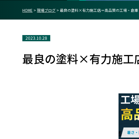
HOME
>
現場ブログ
>
最良の塗料×有力施工店＝高品質の工場・倉庫
2023.10.28
最良の塗料×有力施工